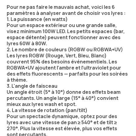
Pour ne pas faire le mauvais achat, voici les 6
paramètres à analyser avant de choisir vos lyres :
1. La puissance (en watts)
Pour un espace extérieur ou une grande salle,
visez minimum 100W LED. Les petits espaces (bar,
espace détente) peuvent fonctionner avec des
lyres 60W à 80W.
2. Le nombre de couleurs (RGBW ou RGBWA+UV)
Les lyres RGBW (Rouge, Vert, Bleu, Blanc)
couvrent 95% des besoins événementiels. Les
RGBWA+UV ajoutent l'ambre et l'ultraviolet pour
des effets fluorescents — parfaits pour les soirées
à thème.
3. L'angle de faisceau
Un angle étroit (5° à 10°) donne des effets beam
percutants. Un angle large (15° à 40°) convient
mieux aux lyres wash et spot.
4. La vitesse de rotation (pan/tilt)
Pour un spectacle dynamique, optez pour des
lyres avec une vitesse de pan ≥ 540° et de tilt ≥
270°. Plus la vitesse est élevée, plus vos effets
sont percutants.