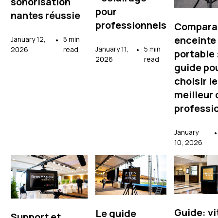
sonorisation
pour
nantes réussie
professionnels
Compara
enceinte
January 12,
•
5 min
January 11,
•
5 min
2026
read
portable 
2026
read
guide po
choisir le
meilleur 
professi
January
10, 2026
Guide: vi
Le guide
Support et