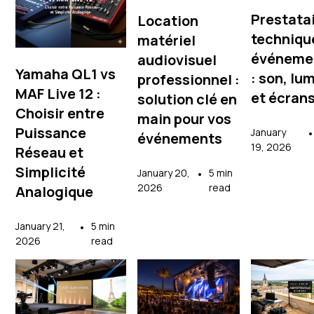
Prestata
Location
techniqu
matériel
événemen
audiovisuel
Yamaha QL1 vs
: son, lu
professionnel :
MAF Live 12 :
et écran
solution clé en
Choisir entre
main pour vos
Puissance
January
événements
19, 2026
Réseau et
Simplicité
January 20,
•
5 min
2026
read
Analogique
January 21,
•
5 min
2026
read