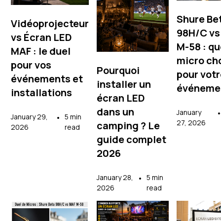
Shure Be
Vidéoprojecteur
98H/C vs
vs Écran LED
M-58 : qu
MAF : le duel
micro cho
pour vos
Pourquoi
pour vot
événements et
installer un
événeme
installations
écran LED
dans un
January
January 29,
•
5 min
27, 2026
camping ? Le
2026
read
guide complet
2026
January 28,
•
5 min
2026
read