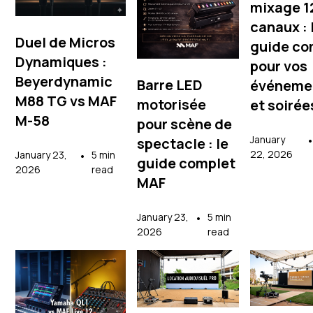
mixage 1
canaux : 
Duel de Micros
guide co
Dynamiques :
pour vos
Beyerdynamic
Barre LED
événeme
M88 TG vs MAF
motorisée
et soirée
M-58
pour scène de
January
spectacle : le
22, 2026
January 23,
•
5 min
guide complet
2026
read
MAF
January 23,
•
5 min
2026
read