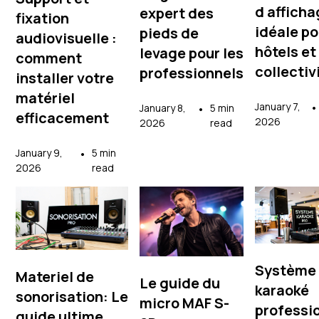
d affich
expert des
fixation
idéale po
pieds de
audiovisuelle :
hôtels et
levage pour les
comment
collectiv
professionnels
installer votre
matériel
January 7,
•
January 8,
•
5 min
efficacement
2026
2026
read
January 9,
•
5 min
2026
read
Système
Materiel de
Le guide du
karaoké
sonorisation: Le
micro MAF S-
professi
guide ultime