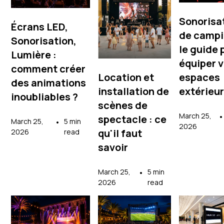
Sonorisa
Écrans LED,
de campi
Sonorisation,
le guide 
Lumière :
équiper 
comment créer
Location et
espaces
des animations
installation de
extérieu
inoubliables ?
scènes de
March 25,
•
spectacle : ce
March 25,
•
5 min
2026
qu'il faut
2026
read
savoir
March 25,
•
5 min
2026
read