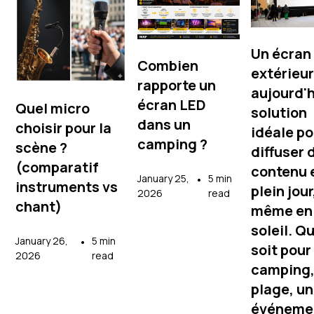
Un écran
Combien
extérieur
rapporte un
aujourd'h
écran LED
Quel micro
solution
dans un
choisir pour la
idéale po
camping ?
scène ?
diffuser 
(comparatif
contenu 
January 25,
•
5 min
instruments vs
plein jour
2026
read
chant)
même en 
soleil. Q
January 26,
•
5 min
soit pour
2026
read
camping,
plage, un
événeme