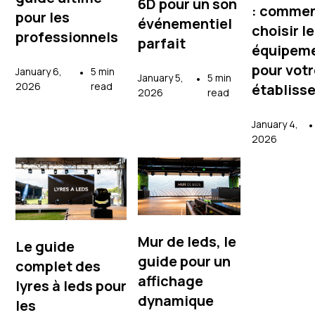
6D pour un son
: comme
pour les
événementiel
choisir l
professionnels
parfait
équipem
pour vot
January 6,
•
5 min
January 5,
•
5 min
2026
read
établiss
2026
read
January 4,
•
2026
Mur de leds, le
Le guide
guide pour un
complet des
affichage
lyres à leds pour
dynamique
les