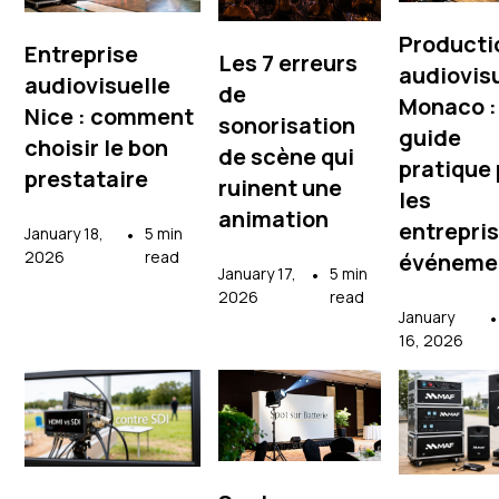
Producti
Entreprise
Les 7 erreurs
audiovis
audiovisuelle
de
Monaco :
Nice : comment
sonorisation
guide
choisir le bon
de scène qui
pratique
prestataire
ruinent une
les
animation
entrepris
January 18,
•
5 min
2026
read
événeme
January 17,
•
5 min
2026
read
January
16, 2026