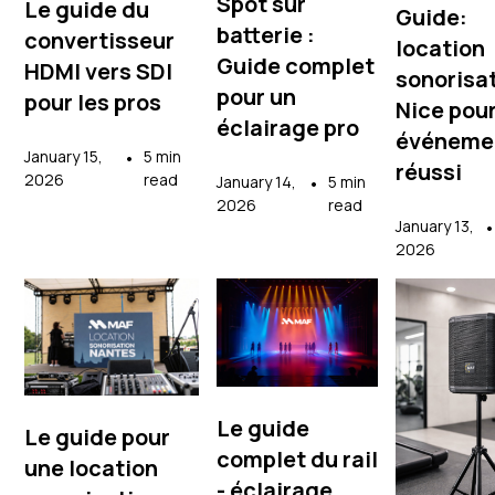
Spot sur
Le guide du
Guide:
batterie :
convertisseur
location
Guide complet
HDMI vers SDI
sonorisa
pour un
pour les pros
Nice pou
éclairage pro
événeme
January 15,
•
5 min
réussi
2026
read
January 14,
•
5 min
2026
read
January 13,
2026
Le guide
Le guide pour
complet du rail
une location
- éclairage