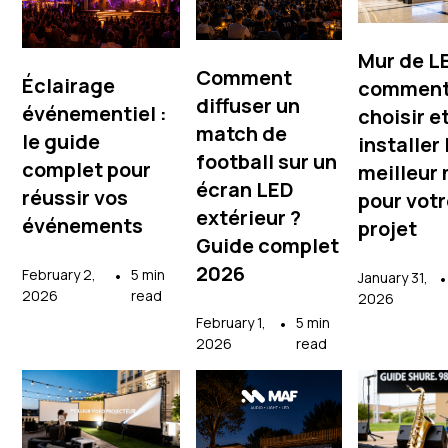
Mur de LE
Comment
Éclairage
commen
diffuser un
événementiel :
choisir e
match de
le guide
installer 
football sur un
complet pour
meilleur
écran LED
réussir vos
pour vot
extérieur ?
événements
projet
Guide complet
2026
February 2,
•
5 min
January 31,
•
2026
read
2026
February 1,
•
5 min
2026
read