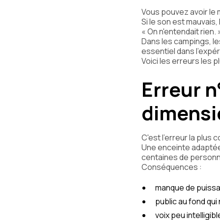
Vous pouvez avoir le m
Si le son est mauvais,
« On n'entendait rien. 
Dans les campings, les
essentiel dans l'expér
Voici les erreurs les
Erreur n
dimens
C'est l'erreur la plus 
Une enceinte adaptée 
centaines de person
Conséquences :
manque de puissa
public au fond qui
voix peu intelligibl