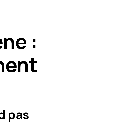
ne :
inent
d pas