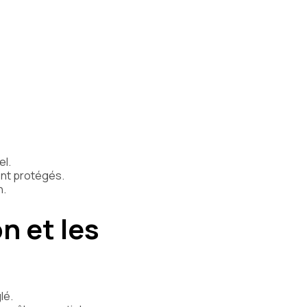
el.
ent protégés.
n.
on et les
lé.