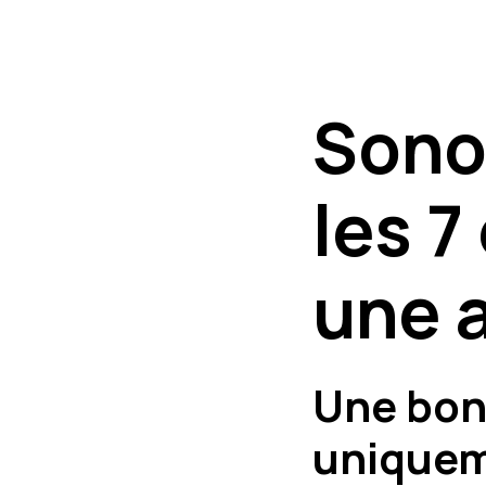
Sonor
les 7
une 
Une bon
uniquem