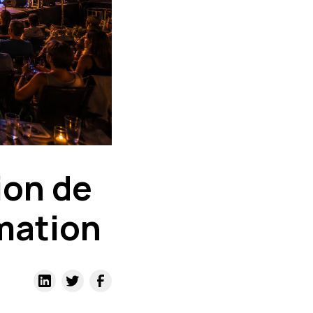
ion de
mation