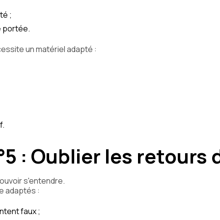
té ;
 portée.
cessite un matériel adapté :
f.
°5 : Oublier les retours
pouvoir s'entendre.
e adaptés :
ntent faux ;