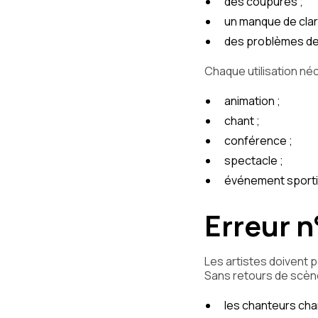
des coupures ;
un manque de clar
des problèmes de
Chaque utilisation né
animation ;
chant ;
conférence ;
spectacle ;
événement sporti
Erreur n
Les artistes doivent 
Sans retours de scèn
les chanteurs cha