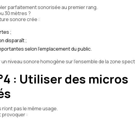
er parfaitement sonorisée au premier rang.
 ou 30 mètres ?
ure sonore crée :
rtes ;
n disparaît ;
mportantes selon l'emplacement du public.
nir un niveau sonore homogène sur l'ensemble de la zone spec
°4 : Utiliser des micros
és
 n'ont pas le même usage.
t provoquer :