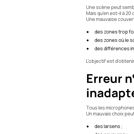
Une scène peut sembl
Mais qu'en est-il à 20
Une mauvaise couvert
des zones trop fo
des zones où le so
des différences i
L'objectif est d'obte
Erreur n
inadapt
Tous les microphones
Un mauvais choix peu
des larsens ;