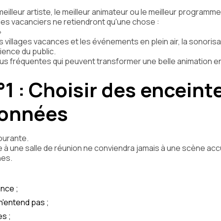
eilleur artiste, le meilleur animateur ou le meilleur programme
 les vacanciers ne retiendront qu'une chose :
»
 villages vacances et les événements en plein air, la sonorisa
ience du public.
 plus fréquentes qui peuvent transformer une belle animation e
°1 : Choisir des enceint
ionnées
courante.
à une salle de réunion ne conviendra jamais à une scène accu
nes.
nce ;
 n'entend pas ;
es ;